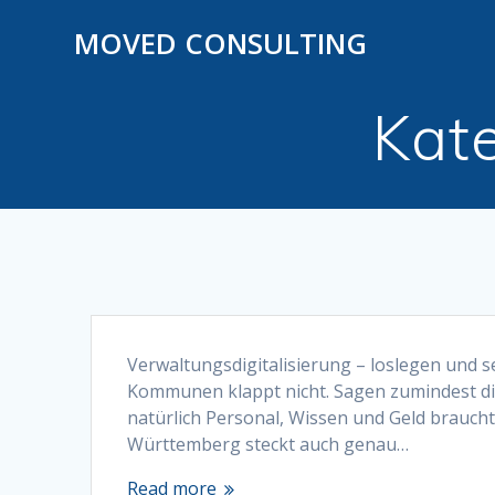
Skip
MOVED CONSULTING
to
content
Kat
Verwaltungsdigitalisierung – loslegen und 
Kommunen klappt nicht. Sagen zumindest dieje
natürlich Personal, Wissen und Geld brauch
Württemberg steckt auch genau…
Read more