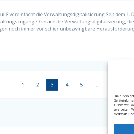
-F vereinfacht die Verwaltungsdigitalisierung Seit dem 1. D
ltungszugänge. Gerade die Verwaltungsdigitalisierung, die 
ungen noch immer vor schier unbezwingbare Herausforderun
Page
1
Page
2
Page
3
Page
4
Page
5
…
Page
8
Um dir ein op
Geräteinforma
zustimmst, kö
verarbeiten. 
Merkmale und 