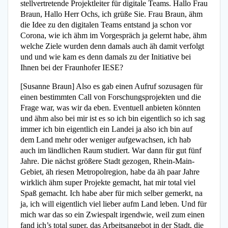
stellvertretende Projektleiter für digitale Teams. Hallo Frau
Braun, Hallo Herr Ochs, ich grüße Sie. Frau Braun, ähm
die Idee zu den digitalen Teams entstand ja schon vor
Corona, wie ich ähm im Vorgespräch ja gelernt habe, ähm
welche Ziele wurden denn damals auch äh damit verfolgt
und und wie kam es denn damals zu der Initiative bei
Ihnen bei der Fraunhofer IESE?
[Susanne Braun] Also es gab einen Aufruf sozusagen für
einen bestimmten Call von Forschungsprojekten und die
Frage war, was wir da eben. Eventuell anbieten könnten
und ähm also bei mir ist es so ich bin eigentlich so ich sag
immer ich bin eigentlich ein Landei ja also ich bin auf
dem Land mehr oder weniger aufgewachsen, ich hab
auch im ländlichen Raum studiert. War dann für gut fünf
Jahre. Die nächst größere Stadt gezogen, Rhein-Main-
Gebiet, äh riesen Metropolregion, habe da äh paar Jahre
wirklich ähm super Projekte gemacht, hat mir total viel
Spaß gemacht. Ich habe aber für mich selber gemerkt, na
ja, ich will eigentlich viel lieber aufm Land leben. Und für
mich war das so ein Zwiespalt irgendwie, weil zum einen
fand ich’s total super, das Arbeitsangebot in der Stadt, die