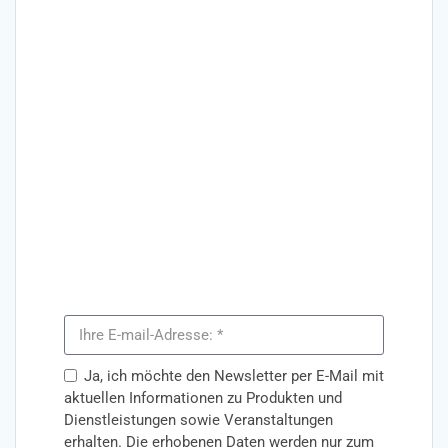
Abonnieren Sie unseren
Newsletter
Regelmäßige Tipps und Tricks,
Informationen und Hintergründe zur
kommunalen Digitalisierung bekommen Sie
durch meinen Newsletter. Wenn Sie nichts
verpassen möchten, können Sie sich hier
anmelden.
Ja, ich möchte den Newsletter per E-Mail mit
aktuellen Informationen zu Produkten und
Dienstleistungen sowie Veranstaltungen
erhalten. Die erhobenen Daten werden nur zum