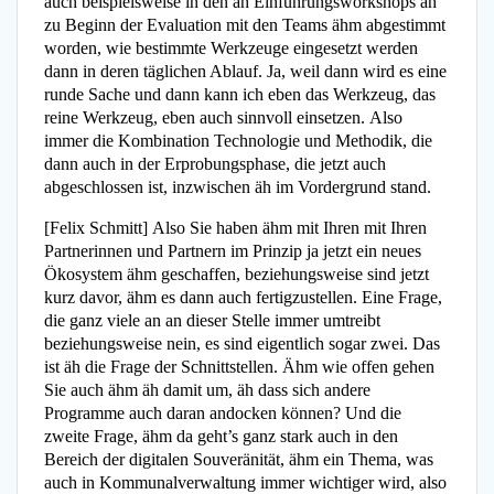
auch beispielsweise in den äh Einführungsworkshops äh
zu Beginn der Evaluation mit den Teams ähm abgestimmt
worden, wie bestimmte Werkzeuge eingesetzt werden
dann in deren täglichen Ablauf. Ja, weil dann wird es eine
runde Sache und dann kann ich eben das Werkzeug, das
reine Werkzeug, eben auch sinnvoll einsetzen. Also
immer die Kombination Technologie und Methodik, die
dann auch in der Erprobungsphase, die jetzt auch
abgeschlossen ist, inzwischen äh im Vordergrund stand.
[Felix Schmitt] Also Sie haben ähm mit Ihren mit Ihren
Partnerinnen und Partnern im Prinzip ja jetzt ein neues
Ökosystem ähm geschaffen, beziehungsweise sind jetzt
kurz davor, ähm es dann auch fertigzustellen. Eine Frage,
die ganz viele an an dieser Stelle immer umtreibt
beziehungsweise nein, es sind eigentlich sogar zwei. Das
ist äh die Frage der Schnittstellen. Ähm wie offen gehen
Sie auch ähm äh damit um, äh dass sich andere
Programme auch daran andocken können? Und die
zweite Frage, ähm da geht’s ganz stark auch in den
Bereich der digitalen Souveränität, ähm ein Thema, was
auch in Kommunalverwaltung immer wichtiger wird, also